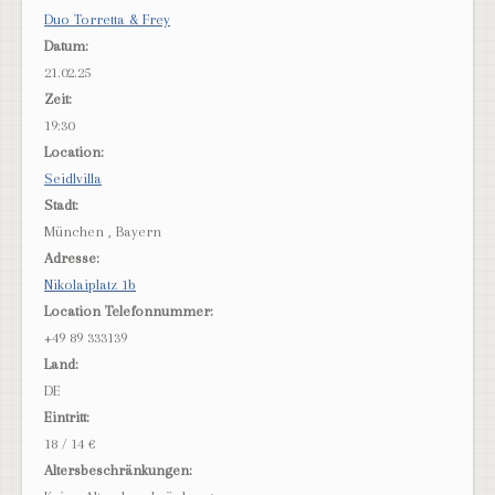
Duo Torretta & Frey
Datum:
21.02.25
Zeit:
19:30
Location:
Seidlvilla
Stadt:
München , Bayern
Adresse:
Nikolaiplatz 1b
Location Telefonnummer:
+49 89 333139
Land:
DE
Eintritt:
18 / 14 €
Altersbeschränkungen: