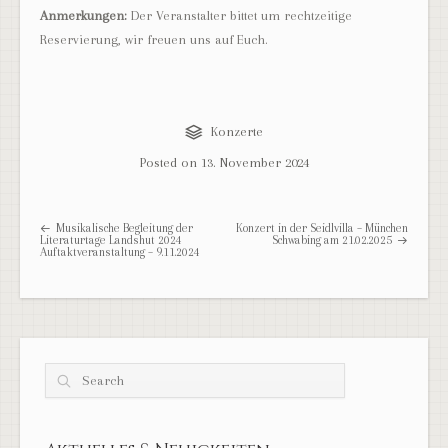
Anmerkungen:
Der Veranstalter bittet um rechtzeitige
Reservierung, wir freuen uns auf Euch.
Konzerte
Posted on
13. November 2024
Post navigation
Musikalische Begleitung der
Konzert in der Seidlvilla – München
Literaturtage Landshut 2024
Schwabing am 21.02.2025
Auftaktveranstaltung – 9.11.2024
Search