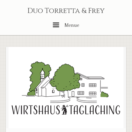
Skip
Duo Torretta & Frey
to
content
Menu
Menue