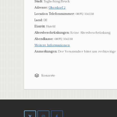
Stadt:
Taglaching/Bruck
Adresse:
Oberdorf 2
Location Telefonnummer:
08092 336138
Land:
DE
Eintritt:
Huteld
Altersbeschränkungen:
Keine Altersbeschränkung
Abendkasse:
08092 336138
Weitere Informationen
Anmerkungen:
Der Veranstalter bittet um rechtzeitig
Konzerte