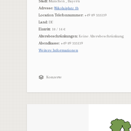
Stadt:
München , Bayern
Adresse:
Nikolaiplatz 1b
Location Telefonnummer:
+49 89 333139
Land:
DE
Eintritt:
18 / 14 €
Altersbeschränkungen:
Keine Altersbeschränkung
Abendkasse:
+49 89 333139
Weitere Informationen
Konzerte