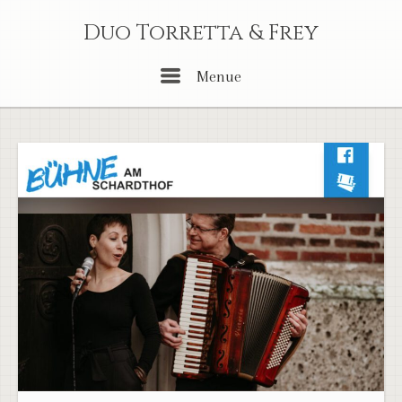
Skip
Duo Torretta & Frey
to
content
Menu
Menue