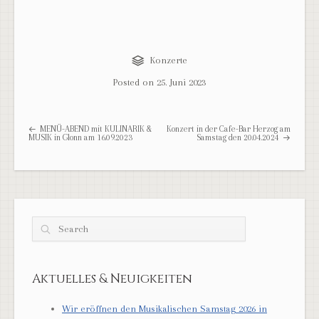
Konzerte
Posted on
25. Juni 2023
Post navigation
MENÜ-ABEND mit KULINARIK &
Konzert in der Cafe-Bar Herzog am
MUSIK in Glonn am 16.09.2023
Samstag den 20.04.2024
Search
Aktuelles & Neuigkeiten
Wir eröffnen den Musikalischen Samstag 2026 in