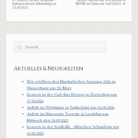
Konzert in der Seidlvilla –
MENÜ-ABEND mit KULINARIK &
Kulturzentrum Schwabing am
MUSIK in Glonn am 16.09.2023
21.10.2023
Search
Aktuelles & Neuigkeiten
Wir eröffnen den Musikalischen Samstag 2026 in
Wasserburg am 28. März
Konzert in der Cafe-Bar Herzog in Zorneding am
17.10.2026
Auftritt im Wirtshaus in Taglaching am 16.04.2026
Auftritt im Ristorante Torretta in Landshut am
Mittwoch den 24.09.2025
Konzert in der Seidlvilla – München Schwabing am
21.02.2025