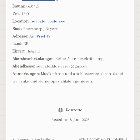
Datum:
06.07.23
Zeit:
18:00
Location:
Seecafe Klostersee
Stadt:
Ebersberg , Bayern
Adresse:
Am Priel 15
Land:
DE
Eintritt:
Hutgeld
Altersbeschränkungen:
Keine Altersbeschränkung
Abendkasse:
seecafe_klostersee@gmx.de
Anmerkungen:
Musik hören und am Klostersee sitzen, dabei
Getränke und kleine Spezialitäten geniesen.
Konzerte
Posted on
8. Juni 2023
Post navigation