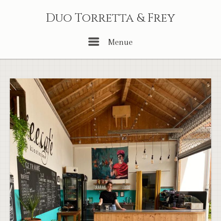
Skip
Duo Torretta & Frey
to
content
Menu
Menue